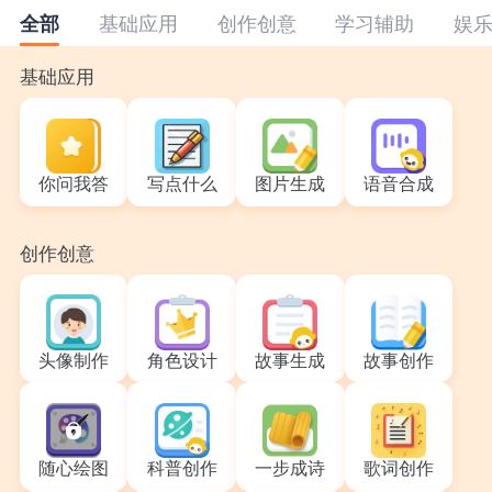
基础应用
创作创意
学习辅助
娱
全部
基础应用
你问我答
写点什么
图片生成
语音合成
创作创意
头像制作
角色设计
故事生成
故事创作
随心绘图
科普创作
一步成诗
歌词创作