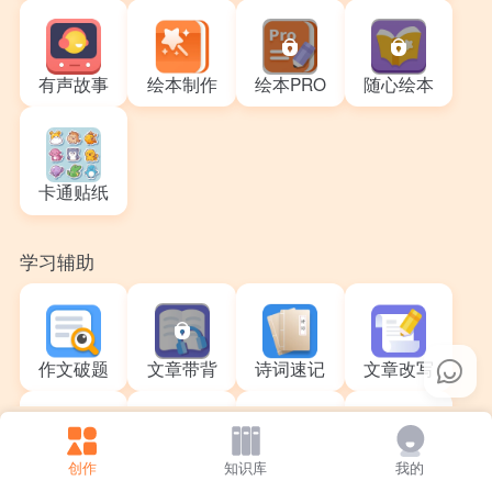
有声故事
绘本制作
绘本PRO
随心绘本
卡通贴纸
学习辅助
作文破题
文章带背
诗词速记
文章改写
创作
知识库
我的
成语大师
数学思维
英文题解析
英文精读