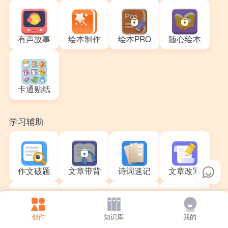
有声故事
绘本制作
绘本PRO
随心绘本
卡通贴纸
学习辅助
作文破题
文章带背
诗词速记
文章改写
创作
知识库
我的
成语大师
数学思维
英文题解析
英文精读