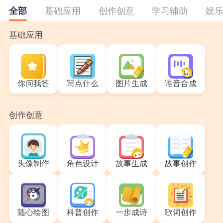
基础应用
创作创意
学习辅助
娱
全部
基础应用
你问我答
写点什么
图片生成
语音合成
创作创意
头像制作
角色设计
故事生成
故事创作
随心绘图
科普创作
一步成诗
歌词创作