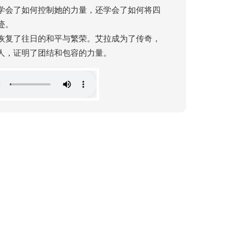
学会了如何控制她的力量，还学会了如何将四
迹。
恢复了往日的和平与繁荣。艾拉成为了传奇，
人，证明了团结和包容的力量。