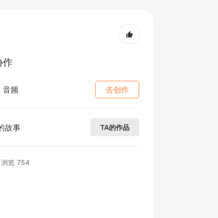
协作
音频
去创作
的故事
TA的作品
浏览
754