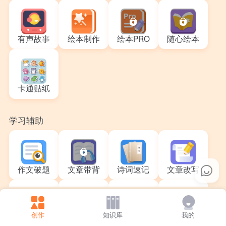
有声故事
绘本制作
绘本PRO
随心绘本
卡通贴纸
学习辅助
作文破题
文章带背
诗词速记
文章改写
创作
知识库
我的
成语大师
数学思维
英文题解析
英文精读