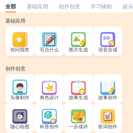
基础应用
创作创意
学习辅助
娱
全部
基础应用
你问我答
写点什么
图片生成
语音合成
创作创意
头像制作
角色设计
故事生成
故事创作
随心绘图
科普创作
一步成诗
歌词创作